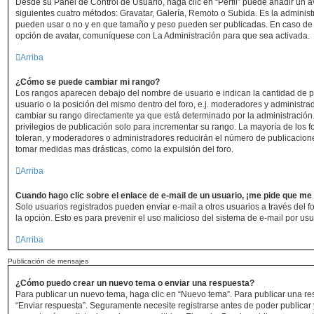
Desde su Panel de Control de Usuario, haga clic en “Perfil” puede añadir un av
siguientes cuatro métodos: Gravatar, Galería, Remoto o Subida. Es la administ
pueden usar o no y en que tamaño y peso pueden ser publicadas. En caso de 
opción de avatar, comuníquese con La Administración para que sea activada.
Arriba
¿Cómo se puede cambiar mi rango?
Los rangos aparecen debajo del nombre de usuario e indican la cantidad de p
usuario o la posición del mismo dentro del foro, e.j. moderadores y administr
cambiar su rango directamente ya que está determinado por la administración.
privilegios de publicación solo para incrementar su rango. La mayoría de los f
toleran, y moderadores o administradores reducirán el número de publicacione
tomar medidas mas drásticas, como la expulsión del foro.
Arriba
Cuando hago clic sobre el enlace de e-mail de un usuario, ¡me pide que me 
Solo usuarios registrados pueden enviar e-mail a otros usuarios a través del for
la opción. Esto es para prevenir el uso malicioso del sistema de e-mail por us
Arriba
Publicación de mensajes
¿Cómo puedo crear un nuevo tema o enviar una respuesta?
Para publicar un nuevo tema, haga clic en “Nuevo tema”. Para publicar una re
“Enviar respuesta”. Seguramente necesite registrarse antes de poder publicar 