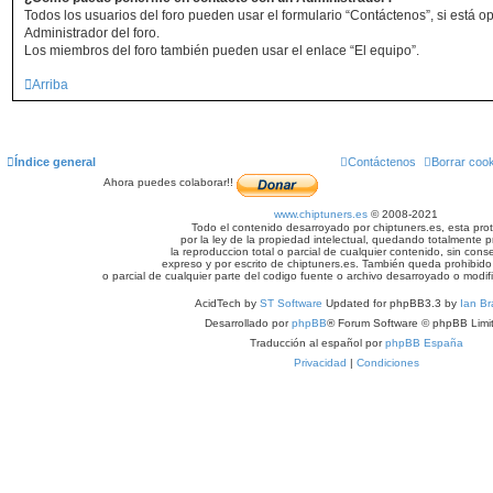
Todos los usuarios del foro pueden usar el formulario “Contáctenos”, si está op
Administrador del foro.
Los miembros del foro también pueden usar el enlace “El equipo”.
Arriba
Índice general
Contáctenos
Borrar coo
Ahora puedes colaborar!!
www.chiptuners.es
© 2008-2021
Todo el contenido desarroyado por chiptuners.es, esta pro
por la ley de la propiedad intelectual, quedando totalmente p
la reproduccion total o parcial de cualquier contenido, sin cons
expreso y por escrito de chiptuners.es. También queda prohibido 
o parcial de cualquier parte del codigo fuente o archivo desarroyado o modif
AcidTech by
ST Software
Updated for phpBB3.3 by
Ian Br
Desarrollado por
phpBB
® Forum Software © phpBB Limi
Traducción al español por
phpBB España
Privacidad
|
Condiciones