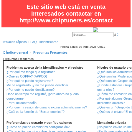
Este sitio web está en venta
Interesados contactar en
http://www.chiptuners.es/contact
B
B
ú
u
s
s
Enlaces rápidos
FAQ
Identificarse
q
c
Fecha actual 08 Ago 2026 05:12
u
a
e
r
Índice general
Preguntas Frecuentes
d
a
Preguntas Frecuentes
a
v
a
Problemas acerca de la identificación y el registro
Niveles de usuario y 
n
¿Por qué me tengo que registrar?
¿Qué son los Administr
z
a
¿Qué es COPPA? (APPCO)
¿Qué son los Moderado
d
¿Por qué no puedo registrarme?
¿Qué son los Grupos d
a
Me he registrado ¡y no me puedo identificar!
¿Donde están los Grup
¿Por qué no puedo identificarme?
unir a ellos?
Hace un tiempo me registré, ¡pero ahora no puedo
¿Cómo me convierto en
conectarme!
¿Por qué algunos Grupo
¡Perdí mi contraseña!
diferentes colores?
¿Por qué mi sesión de usuario expira automáticamente?
¿Qué es un “Grupo de U
¿Cuál es la función de “Borrar cookies”?
¿Qué es el enlace “El e
Preferencias de usuario y configuraciones
Mensajería privada
¿Cómo se puede cambiar mi configuración?
¡No puedo enviar un men
¿Cómo evito que mi nombre de usuario aparezca en las
¡Recibo mensajes priva