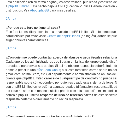
Esta aplicación (en su forma original) es desarrollada, publicada y contiene d
a
phpBB Limited
. Está hecho bajo la GNU (Licencia Pública General) versión 2
distribución. Vea
About phpBB
para más detalles.
Arriba
¿Por qué este foro no tiene tal cosa?
Este foro fue escrito y licenciado a través de phpBB Limited. Si usted cree qu
característica por favor visite
Centro de phpBB Ideas
(en Inglés), donde se pue
sugerir nuevas características.
Arriba
¿Con quién se puede contactar acerca de abusos o usos ilegales relaciona
Cada uno de los administradores que figuran en la lista del grupo donde dice 
apropiado para enviar sus quejas. Si así no obtiene respuesta debería tratar d
dominio (efectúe una
búsqueda whois
) o, si este foro tiene correo sobre un do
gmail.com, hotmail.com, etc.), al departamento o administración de abusos de e
cuenta que phpBB Limited
carece de cualquier tipo de control
y no puede se
responsable sobre cómo, dónde o por quién es usado este sistema de foros. N
con phpBB Limited en relación a asuntos legales (difamación, responsabilida
etc.) que no sean con respecto al sitio phpbb.com o la discreción misma del s
correo a phpBB Limited
respecto del uso de terceras partes
de este software
respuesta cortante o directamente no recibir respuesta.
Arriba
¿Cómo puedo ponerme en contacto con un Administrador?