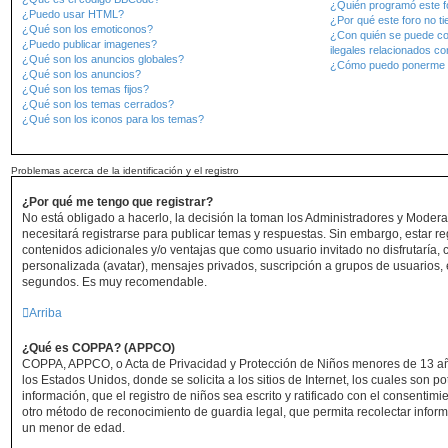
¿Quién programó este f
¿Puedo usar HTML?
¿Por qué este foro no ti
¿Qué son los emoticonos?
¿Con quién se puede co
¿Puedo publicar imagenes?
ilegales relacionados co
¿Qué son los anuncios globales?
¿Cómo puedo ponerme e
¿Qué son los anuncios?
¿Qué son los temas fijos?
¿Qué son los temas cerrados?
¿Qué son los iconos para los temas?
Problemas acerca de la identificación y el registro
¿Por qué me tengo que registrar?
No está obligado a hacerlo, la decisión la toman los Administradores y Moder
necesitará registrarse para publicar temas y respuestas. Sin embargo, estar re
contenidos adicionales y/o ventajas que como usuario invitado no disfrutaría,
personalizada (avatar), mensajes privados, suscripción a grupos de usuarios, 
segundos. Es muy recomendable.
Arriba
¿Qué es COPPA? (APPCO)
COPPA, APPCO, o Acta de Privacidad y Protección de Niños menores de 13 añ
los Estados Unidos, donde se solicita a los sitios de Internet, los cuales son p
información, que el registro de niños sea escrito y ratificado con el consentim
otro método de reconocimiento de guardia legal, que permita recolectar inform
un menor de edad.