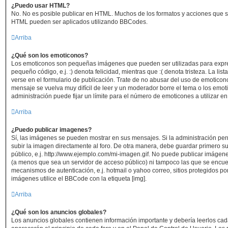
¿Puedo usar HTML?
No. No es posible publicar en HTML. Muchos de los formatos y acciones que s
HTML pueden ser aplicados utilizando BBCodes.
Arriba
¿Qué son los emoticonos?
Los emoticonos son pequeñas imágenes que pueden ser utilizadas para expre
pequeño código, e.j. :) denota felicidad, mientras que :( denota tristeza. La l
verse en el formulario de publicación. Trate de no abusar del uso de emotic
mensaje se vuelva muy difícil de leer y un moderador borre el tema o los emo
administración puede fijar un límite para el número de emoticones a utilizar e
Arriba
¿Puedo publicar imagenes?
Sí, las imágenes se pueden mostrar en sus mensajes. Si la administración per
subir la imagen directamente al foro. De otra manera, debe guardar primero su
público, e.j. http://www.ejemplo.com/mi-imagen.gif. No puede publicar imáge
(a menos que sea un servidor de acceso público) ni tampoco las que se encu
mecanismos de autenticación, e.j. hotmail o yahoo correo, sitios protegidos por
imágenes utilice el BBCode con la etiqueta [img].
Arriba
¿Qué son los anuncios globales?
Los anuncios globales contienen información importante y debería leerlos cad