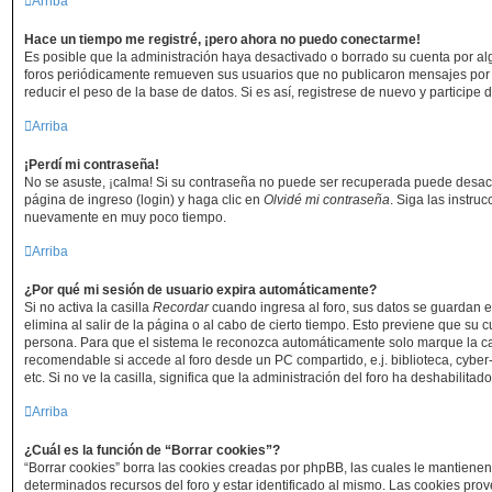
Arriba
Hace un tiempo me registré, ¡pero ahora no puedo conectarme!
Es posible que la administración haya desactivado o borrado su cuenta por a
foros periódicamente remueven sus usuarios que no publicaron mensajes por 
reducir el peso de la base de datos. Si es así, registrese de nuevo y participe 
Arriba
¡Perdí mi contraseña!
No se asuste, ¡calma! Si su contraseña no puede ser recuperada puede desactiv
página de ingreso (login) y haga clic en
Olvidé mi contraseña
. Siga las instruc
nuevamente en muy poco tiempo.
Arriba
¿Por qué mi sesión de usuario expira automáticamente?
Si no activa la casilla
Recordar
cuando ingresa al foro, sus datos se guardan 
elimina al salir de la página o al cabo de cierto tiempo. Esto previene que su
persona. Para que el sistema le reconozca automáticamente solo marque la cas
recomendable si accede al foro desde un PC compartido, e.j. biblioteca, cyber
etc. Si no ve la casilla, significa que la administración del foro ha deshabilitado
Arriba
¿Cuál es la función de “Borrar cookies”?
“Borrar cookies” borra las cookies creadas por phpBB, las cuales le mantiene
determinados recursos del foro y estar identificado al mismo. Las cookies pro