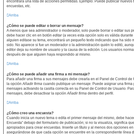
encontrará una lista de acciones permitidas. Ejemplo: Puede publicar nuevos 
encuestas, etc.
Arriba
¿Cómo se puede editar o borrar un mensaje?
A menos que sea administrador o moderador, solo puede borrar o editar sus p
debe hacer clic en en botón
editar
(a veces esta opción solo es válida durante 
alguien editase su tema, encontrará un pequeño texto indicando que ha sido m
sido. No aparece si fue un moderador o la administración quién lo editó, aunq
editor deja su nombre de usuario y la causa de la edición. Los usuarios norm
después de que alguien haya respondido al mismo.
Arriba
¿Cómo se puede añadir una firma a mi mensaje?
Para añadir una firma a sus mensajes debe crearla en el Panel de Control de 
la opción
Añadir firma
cuando publique un mensaje. Puede asignar una firma p
mensajes activando la casilla correcta en su Panel de Control de Usuario. Para
mensajes, debe desactivar la opción
Añadir firma
dentro del perfil.
Arriba
¿Cómo creo una encuesta?
Cuando inicia un nuevo tema o edita el primer mensaje del mismo, debe hacer 
Encuesta” debajo del formulario de publicación; si no la visualiza, significa q
apropiados para crear encuestas. Inserte un título y al menos dos opciones e
asegurándose de que cada opción se encuentre en la correspondiente línea d