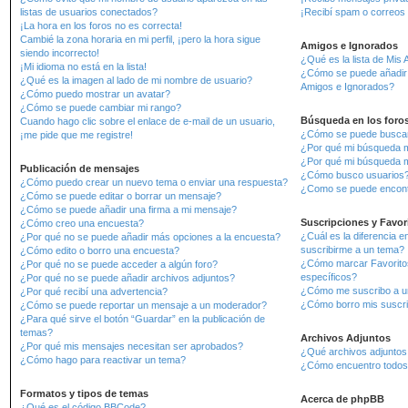
listas de usuarios conectados?
¡Recibí spam o correos m
¡La hora en los foros no es correcta!
Cambié la zona horaria en mi perfil, ¡pero la hora sigue
Amigos e Ignorados
siendo incorrecto!
¿Qué es la lista de Mis
¡Mi idioma no está en la lista!
¿Cómo se puede añadir o
¿Qué es la imagen al lado de mi nombre de usuario?
Amigos e Ignorados?
¿Cómo puedo mostrar un avatar?
¿Cómo se puede cambiar mi rango?
Búsqueda en los foro
Cuando hago clic sobre el enlace de e-mail de un usuario,
¿Cómo se puede buscar 
¡me pide que me registre!
¿Por qué mi búsqueda m
¿Por qué mi búsqueda m
Publicación de mensajes
¿Cómo busco usuarios
¿Cómo puedo crear un nuevo tema o enviar una respuesta?
¿Como se puede encont
¿Cómo se puede editar o borrar un mensaje?
¿Cómo se puede añadir una firma a mi mensaje?
Suscripciones y Favor
¿Cómo creo una encuesta?
¿Cuál es la diferencia e
¿Por qué no se puede añadir más opciones a la encuesta?
suscribirme a un tema?
¿Cómo edito o borro una encuesta?
¿Cómo marcar Favoritos
¿Por qué no se puede acceder a algún foro?
específicos?
¿Por qué no se puede añadir archivos adjuntos?
¿Cómo me suscribo a un
¿Por qué recibí una advertencia?
¿Cómo borro mis suscr
¿Cómo se puede reportar un mensaje a un moderador?
¿Para qué sirve el botón “Guardar” en la publicación de
temas?
Archivos Adjuntos
¿Por qué mis mensajes necesitan ser aprobados?
¿Qué archivos adjuntos 
¿Cómo hago para reactivar un tema?
¿Cómo encuentro todos 
Formatos y tipos de temas
Acerca de phpBB
¿Qué es el código BBCode?