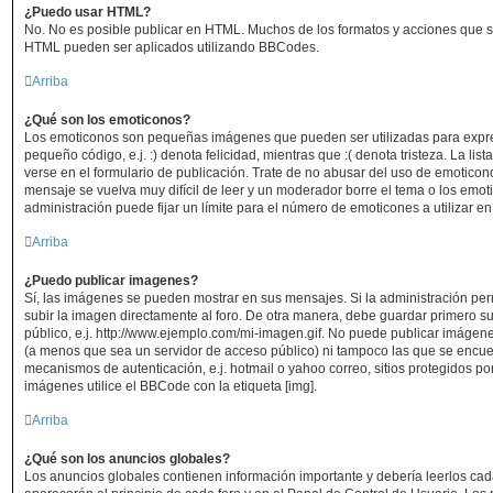
¿Puedo usar HTML?
No. No es posible publicar en HTML. Muchos de los formatos y acciones que s
HTML pueden ser aplicados utilizando BBCodes.
Arriba
¿Qué son los emoticonos?
Los emoticonos son pequeñas imágenes que pueden ser utilizadas para expre
pequeño código, e.j. :) denota felicidad, mientras que :( denota tristeza. La l
verse en el formulario de publicación. Trate de no abusar del uso de emotic
mensaje se vuelva muy difícil de leer y un moderador borre el tema o los emo
administración puede fijar un límite para el número de emoticones a utilizar e
Arriba
¿Puedo publicar imagenes?
Sí, las imágenes se pueden mostrar en sus mensajes. Si la administración per
subir la imagen directamente al foro. De otra manera, debe guardar primero su
público, e.j. http://www.ejemplo.com/mi-imagen.gif. No puede publicar imáge
(a menos que sea un servidor de acceso público) ni tampoco las que se encu
mecanismos de autenticación, e.j. hotmail o yahoo correo, sitios protegidos por
imágenes utilice el BBCode con la etiqueta [img].
Arriba
¿Qué son los anuncios globales?
Los anuncios globales contienen información importante y debería leerlos cad