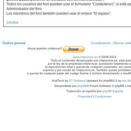
Todos los usuarios del foro pueden usar el formulario “Contáctenos”, si está op
Administrador del foro.
Los miembros del foro también pueden usar el enlace “El equipo”.
Arriba
Índice general
Contáctenos
Borrar coo
Ahora puedes colaborar!!
www.chiptuners.es
© 2008-2021
Todo el contenido desarroyado por chiptuners.es, esta pro
por la ley de la propiedad intelectual, quedando totalmente p
la reproduccion total o parcial de cualquier contenido, sin cons
expreso y por escrito de chiptuners.es. También queda prohibido 
o parcial de cualquier parte del codigo fuente o archivo desarroyado o modif
AcidTech by
ST Software
Updated for phpBB3.3 by
Ian Br
Desarrollado por
phpBB
® Forum Software © phpBB Limi
Traducción al español por
phpBB España
Privacidad
|
Condiciones