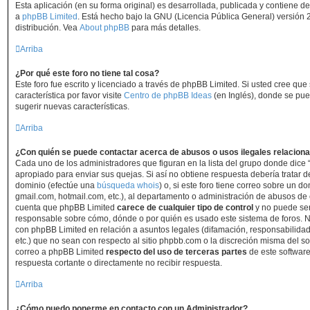
Esta aplicación (en su forma original) es desarrollada, publicada y contiene d
a
phpBB Limited
. Está hecho bajo la GNU (Licencia Pública General) versión 2
distribución. Vea
About phpBB
para más detalles.
Arriba
¿Por qué este foro no tiene tal cosa?
Este foro fue escrito y licenciado a través de phpBB Limited. Si usted cree qu
característica por favor visite
Centro de phpBB Ideas
(en Inglés), donde se pue
sugerir nuevas características.
Arriba
¿Con quién se puede contactar acerca de abusos o usos ilegales relaciona
Cada uno de los administradores que figuran en la lista del grupo donde dice 
apropiado para enviar sus quejas. Si así no obtiene respuesta debería tratar d
dominio (efectúe una
búsqueda whois
) o, si este foro tiene correo sobre un do
gmail.com, hotmail.com, etc.), al departamento o administración de abusos de e
cuenta que phpBB Limited
carece de cualquier tipo de control
y no puede se
responsable sobre cómo, dónde o por quién es usado este sistema de foros. N
con phpBB Limited en relación a asuntos legales (difamación, responsabilida
etc.) que no sean con respecto al sitio phpbb.com o la discreción misma del s
correo a phpBB Limited
respecto del uso de terceras partes
de este software
respuesta cortante o directamente no recibir respuesta.
Arriba
¿Cómo puedo ponerme en contacto con un Administrador?