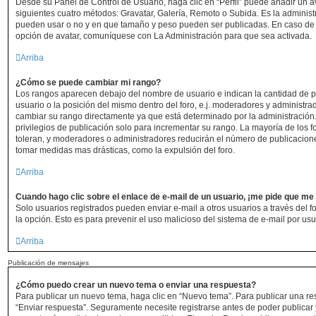
Desde su Panel de Control de Usuario, haga clic en “Perfil” puede añadir un av
siguientes cuatro métodos: Gravatar, Galería, Remoto o Subida. Es la administ
pueden usar o no y en que tamaño y peso pueden ser publicadas. En caso de 
opción de avatar, comuníquese con La Administración para que sea activada.
Arriba
¿Cómo se puede cambiar mi rango?
Los rangos aparecen debajo del nombre de usuario e indican la cantidad de p
usuario o la posición del mismo dentro del foro, e.j. moderadores y administr
cambiar su rango directamente ya que está determinado por la administración.
privilegios de publicación solo para incrementar su rango. La mayoría de los f
toleran, y moderadores o administradores reducirán el número de publicacione
tomar medidas mas drásticas, como la expulsión del foro.
Arriba
Cuando hago clic sobre el enlace de e-mail de un usuario, ¡me pide que me 
Solo usuarios registrados pueden enviar e-mail a otros usuarios a través del for
la opción. Esto es para prevenir el uso malicioso del sistema de e-mail por us
Arriba
Publicación de mensajes
¿Cómo puedo crear un nuevo tema o enviar una respuesta?
Para publicar un nuevo tema, haga clic en “Nuevo tema”. Para publicar una re
“Enviar respuesta”. Seguramente necesite registrarse antes de poder publicar 