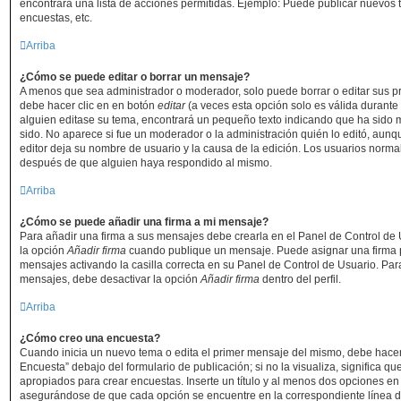
encontrará una lista de acciones permitidas. Ejemplo: Puede publicar nuevos 
encuestas, etc.
Arriba
¿Cómo se puede editar o borrar un mensaje?
A menos que sea administrador o moderador, solo puede borrar o editar sus p
debe hacer clic en en botón
editar
(a veces esta opción solo es válida durante 
alguien editase su tema, encontrará un pequeño texto indicando que ha sido m
sido. No aparece si fue un moderador o la administración quién lo editó, aunq
editor deja su nombre de usuario y la causa de la edición. Los usuarios norm
después de que alguien haya respondido al mismo.
Arriba
¿Cómo se puede añadir una firma a mi mensaje?
Para añadir una firma a sus mensajes debe crearla en el Panel de Control de 
la opción
Añadir firma
cuando publique un mensaje. Puede asignar una firma p
mensajes activando la casilla correcta en su Panel de Control de Usuario. Para
mensajes, debe desactivar la opción
Añadir firma
dentro del perfil.
Arriba
¿Cómo creo una encuesta?
Cuando inicia un nuevo tema o edita el primer mensaje del mismo, debe hacer 
Encuesta” debajo del formulario de publicación; si no la visualiza, significa q
apropiados para crear encuestas. Inserte un título y al menos dos opciones e
asegurándose de que cada opción se encuentre en la correspondiente línea d