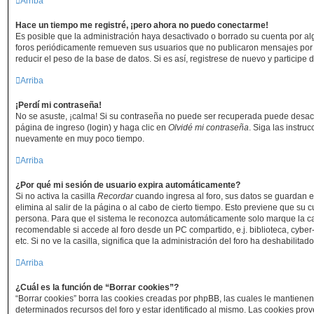
Arriba
Hace un tiempo me registré, ¡pero ahora no puedo conectarme!
Es posible que la administración haya desactivado o borrado su cuenta por a
foros periódicamente remueven sus usuarios que no publicaron mensajes por 
reducir el peso de la base de datos. Si es así, registrese de nuevo y participe 
Arriba
¡Perdí mi contraseña!
No se asuste, ¡calma! Si su contraseña no puede ser recuperada puede desactiv
página de ingreso (login) y haga clic en
Olvidé mi contraseña
. Siga las instruc
nuevamente en muy poco tiempo.
Arriba
¿Por qué mi sesión de usuario expira automáticamente?
Si no activa la casilla
Recordar
cuando ingresa al foro, sus datos se guardan 
elimina al salir de la página o al cabo de cierto tiempo. Esto previene que su
persona. Para que el sistema le reconozca automáticamente solo marque la cas
recomendable si accede al foro desde un PC compartido, e.j. biblioteca, cyber
etc. Si no ve la casilla, significa que la administración del foro ha deshabilitado
Arriba
¿Cuál es la función de “Borrar cookies”?
“Borrar cookies” borra las cookies creadas por phpBB, las cuales le mantiene
determinados recursos del foro y estar identificado al mismo. Las cookies pro