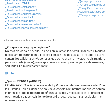
¿Quién programó este f
¿Puedo usar HTML?
¿Por qué este foro no ti
¿Qué son los emoticonos?
¿Con quién se puede co
¿Puedo publicar imagenes?
ilegales relacionados co
¿Qué son los anuncios globales?
¿Cómo puedo ponerme e
¿Qué son los anuncios?
¿Qué son los temas fijos?
¿Qué son los temas cerrados?
¿Qué son los iconos para los temas?
Problemas acerca de la identificación y el registro
¿Por qué me tengo que registrar?
No está obligado a hacerlo, la decisión la toman los Administradores y Moder
necesitará registrarse para publicar temas y respuestas. Sin embargo, estar re
contenidos adicionales y/o ventajas que como usuario invitado no disfrutaría,
personalizada (avatar), mensajes privados, suscripción a grupos de usuarios, 
segundos. Es muy recomendable.
Arriba
¿Qué es COPPA? (APPCO)
COPPA, APPCO, o Acta de Privacidad y Protección de Niños menores de 13 añ
los Estados Unidos, donde se solicita a los sitios de Internet, los cuales son p
información, que el registro de niños sea escrito y ratificado con el consentim
otro método de reconocimiento de guardia legal, que permita recolectar inform
un menor de edad.