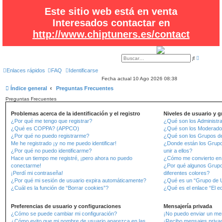
Este sitio web está en venta
Interesados contactar en
http://www.chiptuners.es/contact
B
B
ú
u
s
s
Enlaces rápidos
FAQ
Identificarse
q
c
Fecha actual 10 Ago 2026 08:38
u
a
e
r
Índice general
Preguntas Frecuentes
d
a
Preguntas Frecuentes
a
v
a
Problemas acerca de la identificación y el registro
Niveles de usuario y 
n
¿Por qué me tengo que registrar?
¿Qué son los Administr
z
a
¿Qué es COPPA? (APPCO)
¿Qué son los Moderado
d
¿Por qué no puedo registrarme?
¿Qué son los Grupos d
a
Me he registrado ¡y no me puedo identificar!
¿Donde están los Grup
¿Por qué no puedo identificarme?
unir a ellos?
Hace un tiempo me registré, ¡pero ahora no puedo
¿Cómo me convierto en
conectarme!
¿Por qué algunos Grupo
¡Perdí mi contraseña!
diferentes colores?
¿Por qué mi sesión de usuario expira automáticamente?
¿Qué es un “Grupo de U
¿Cuál es la función de “Borrar cookies”?
¿Qué es el enlace “El e
Preferencias de usuario y configuraciones
Mensajería privada
¿Cómo se puede cambiar mi configuración?
¡No puedo enviar un men
¿Cómo evito que mi nombre de usuario aparezca en las
¡Recibo mensajes priva