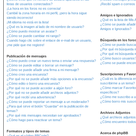
listas de usuarios conectados?
¡Recibí spam o correos m
¡La hora en los foros no es correcta!
Cambié la zona horaria en mi perfil, ¡pero la hora sigue
Amigos e Ignorados
siendo incorrecto!
¿Qué es la lista de Mis
¡Mi idioma no está en la lista!
¿Cómo se puede añadir o
¿Qué es la imagen al lado de mi nombre de usuario?
Amigos e Ignorados?
¿Cómo puedo mostrar un avatar?
¿Cómo se puede cambiar mi rango?
Búsqueda en los foro
Cuando hago clic sobre el enlace de e-mail de un usuario,
¿Cómo se puede buscar 
¡me pide que me registre!
¿Por qué mi búsqueda m
¿Por qué mi búsqueda m
Publicación de mensajes
¿Cómo busco usuarios
¿Cómo puedo crear un nuevo tema o enviar una respuesta?
¿Como se puede encont
¿Cómo se puede editar o borrar un mensaje?
¿Cómo se puede añadir una firma a mi mensaje?
Suscripciones y Favor
¿Cómo creo una encuesta?
¿Cuál es la diferencia e
¿Por qué no se puede añadir más opciones a la encuesta?
suscribirme a un tema?
¿Cómo edito o borro una encuesta?
¿Cómo marcar Favoritos
¿Por qué no se puede acceder a algún foro?
específicos?
¿Por qué no se puede añadir archivos adjuntos?
¿Cómo me suscribo a un
¿Por qué recibí una advertencia?
¿Cómo borro mis suscr
¿Cómo se puede reportar un mensaje a un moderador?
¿Para qué sirve el botón “Guardar” en la publicación de
temas?
Archivos Adjuntos
¿Por qué mis mensajes necesitan ser aprobados?
¿Qué archivos adjuntos 
¿Cómo hago para reactivar un tema?
¿Cómo encuentro todos 
Formatos y tipos de temas
Acerca de phpBB
¿Qué es el código BBCode?