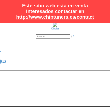
Este sitio web está en venta
Interesados contactar en
http://www.chiptuners.es/contact
Obviar
B
B
ú
u
s
s
q
c
u
a
e
r
s
d
a
a
jas
v
a
n
z
a
d
a