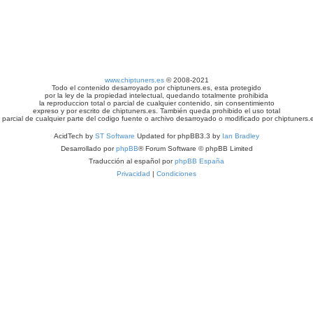
www.chiptuners.es
© 2008-2021
Todo el contenido desarroyado por chiptuners.es, esta protegido
por la ley de la propiedad intelectual, quedando totalmente prohibida
la reproduccion total o parcial de cualquier contenido, sin consentimiento
expreso y por escrito de chiptuners.es. También queda prohibido el uso total
 parcial de cualquier parte del codigo fuente o archivo desarroyado o modificado por chiptuners.
AcidTech by
ST Software
Updated for phpBB3.3 by
Ian Bradley
Desarrollado por
phpBB
® Forum Software © phpBB Limited
Traducción al español por
phpBB España
Privacidad
|
Condiciones