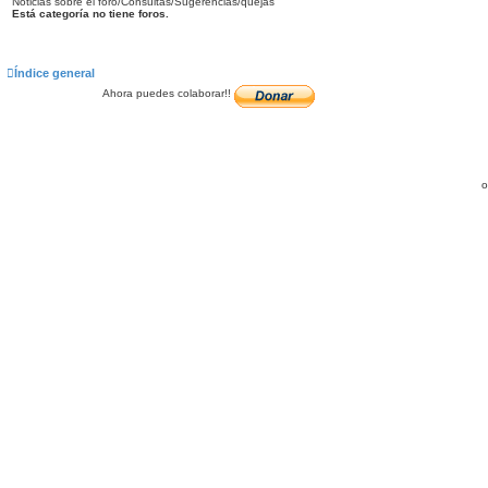
Noticias sobre el foro/Consultas/Sugerencias/quejas
Está categoría no tiene foros.
Índice general
Ahora puedes colaborar!!
o