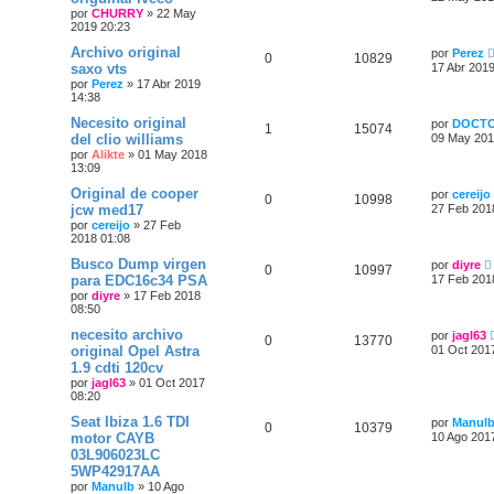
por
CHURRY
»
22 May
2019 20:23
Archivo original
por
Perez
0
10829
saxo vts
17 Abr 2019
por
Perez
»
17 Abr 2019
14:38
Necesito original
por
DOCT
1
15074
del clio williams
09 May 201
por
Alikte
»
01 May 2018
13:09
Original de cooper
por
cereijo
0
10998
jcw med17
27 Feb 201
por
cereijo
»
27 Feb
2018 01:08
Busco Dump virgen
por
diyre
0
10997
para EDC16c34 PSA
17 Feb 201
por
diyre
»
17 Feb 2018
08:50
necesito archivo
por
jagl63
0
13770
original Opel Astra
01 Oct 201
1.9 cdti 120cv
por
jagl63
»
01 Oct 2017
08:20
Seat Ibiza 1.6 TDI
por
Manul
0
10379
motor CAYB
10 Ago 201
03L906023LC
5WP42917AA
por
Manulb
»
10 Ago