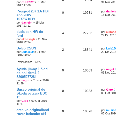
por
CHURRY
»
31 Mar
31 Mar 201
2017 17:06
Peugeot 207 1.6 HDI
por
daniel
0
10531
año 2005
15 Mar 201
1037371039
por
danielm
»
15 Mar
2017 23:12
duda con HW de
por
akitoss
4
27753
ford
29 Dic 2016
por
akitossgti
»
23 Nov
2016 22:34
Delco CSUN
por
Luis16
2
18841
por
Luis1600
»
04 Mar
29 Dic 2016
2016 00:02
Valoreción: 2.63%
Ayuda jimny 1.5 dci
por
negrit
0
10609
delphi dcm1.2
01 Nov 201
8200527728l
por
negrit
»
01 Nov 2016
21:39
Busco original de
por
Gigo
0
10233
Skoda octavia EDC
09 Oct 201
15
por
Gigo
»
09 Oct 2016
11:42
archivo originalland
por
music
0
10378
rover frelander td4
03 Oct 201