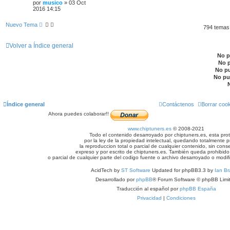
por
musico
»
03 Oct
2016 14:15
Nuevo Tema
794 tema
Volver a Índice general
No 
No 
No p
No pu
Índice general
Contáctenos
Borrar coo
Ahora puedes colaborar!!
www.chiptuners.es
© 2008-2021
Todo el contenido desarroyado por chiptuners.es, esta pro
por la ley de la propiedad intelectual, quedando totalmente p
la reproduccion total o parcial de cualquier contenido, sin cons
expreso y por escrito de chiptuners.es. También queda prohibido 
o parcial de cualquier parte del codigo fuente o archivo desarroyado o modif
AcidTech by
ST Software
Updated for phpBB3.3 by
Ian Br
Desarrollado por
phpBB
® Forum Software © phpBB Limi
Traducción al español por
phpBB España
Privacidad
|
Condiciones