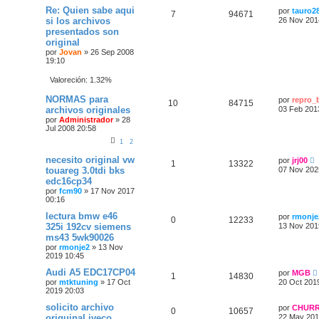
Re: Quien sabe aqui
por
tauro2
7
94671
si los archivos
26 Nov 201
presentados son
original
por
Jovan
»
26 Sep 2008
19:10
Valoreción: 1.32%
NORMAS para
por
repro_b
10
84715
archivos originales
03 Feb 201
por
Administrador
»
28
Jul 2008 20:58
1
2
necesito original vw
por
jrj00
1
13322
touareg 3.0tdi bks
07 Nov 202
edc16cp34
por
fcm90
»
17 Nov 2017
00:16
lectura bmw e46
por
rmonje
0
12233
325i 192cv siemens
13 Nov 201
ms43 5wk90026
por
rmonje2
»
13 Nov
2019 10:45
Audi A5 EDC17CP04
por
MGB
1
14830
por
mtktuning
»
17 Oct
20 Oct 201
2019 20:03
solicito archivo
por
CHUR
0
10657
origuinal iveco
22 May 201