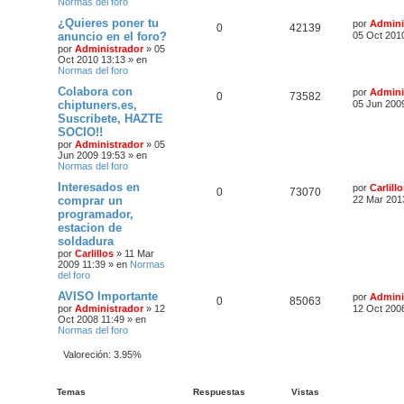
a
Normas del foro
¿Quieres poner tu
por
Admini
0
42139
anuncio en el foro?
05 Oct 201
por
Administrador
»
05
Oct 2010 13:13
» en
Normas del foro
Colabora con
por
Admini
0
73582
chiptuners.es,
05 Jun 200
Suscribete, HAZTE
SOCIO!!
por
Administrador
»
05
Jun 2009 19:53
» en
Normas del foro
Interesados en
por
Carlill
0
73070
comprar un
22 Mar 201
programador,
estacion de
soldadura
por
Carlillos
»
11 Mar
2009 11:39
» en
Normas
del foro
AVISO Importante
por
Admini
0
85063
por
Administrador
»
12
12 Oct 200
Oct 2008 11:49
» en
Normas del foro
Valoreción: 3.95%
Temas
Respuestas
Vistas