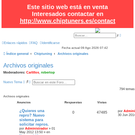
Este sitio web está en venta
Interesados contactar en
http://www.chiptuners.es/contact
B
B
ú
u
s
s
Enlaces rápidos
FAQ
Identificarse
q
c
Fecha actual 09 Ago 2026 07:42
u
a
e
r
Índice general
Chiptuning
Archivos originales
d
a
a
Archivos originales
v
a
n
Moderadores:
Carlillos
,
robertop
z
a
B
B
d
Nuevo Tema
a
u
ú
s
s
794 tema
c
q
a
u
Archivos originales
r
e
Anuncios
Respuestas
Vistas
d
a
a
¿Quieres una
por
Admini
0
47485
v
repro? Nuevo
30 Jun 201
a
sistema para
n
solicitar repros.
z
a
por
Administrador
»
01
d
May 2012 13:50
» en