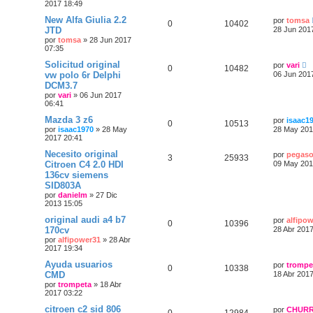
2017 18:49
New Alfa Giulia 2.2
por
tomsa
0
10402
JTD
28 Jun 201
por
tomsa
»
28 Jun 2017
07:35
Solicitud original
por
vari
0
10482
vw polo 6r Delphi
06 Jun 201
DCM3.7
por
vari
»
06 Jun 2017
06:41
Mazda 3 z6
por
isaac1
0
10513
por
isaac1970
»
28 May
28 May 201
2017 20:41
Necesito original
por
pegaso
3
25933
Citroen C4 2.0 HDI
09 May 201
136cv siemens
SID803A
por
danielm
»
27 Dic
2013 15:05
original audi a4 b7
por
alfipo
0
10396
170cv
28 Abr 2017
por
alfipower31
»
28 Abr
2017 19:34
Ayuda usuarios
por
trompe
0
10338
CMD
18 Abr 2017
por
trompeta
»
18 Abr
2017 03:22
citroen c2 sid 806
por
CHUR
0
12984