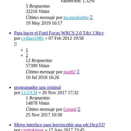
Valoreción: 1.32%
5
Respuestas
32216
Vistas
Último mensaje
por
lucaspalomba
19 May 2019 16:17
Para hacer el Ford Focus WRCS 2.0 Tdci 136cv
por
cvillars1981
»
07 Feb 2012 19:58
1
2
12
Respuestas
57399
Vistas
Último mensaje
por
jose82
10 Jul 2018 16:26
programador upa original
por
LLUCH
»
20 Nov 2017 17:32
1
Respuestas
14878
Vistas
Último mensaje
por
Gerard
25 Nov 2017 10:38
Mejor interface para leer/escribir una edc16cp33?
por
canitokintax
»
17 Ago 2017 23:45