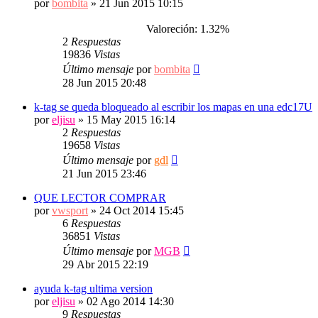
por
bombita
»
21 Jun 2015 10:15
Valoreción: 1.32%
2
Respuestas
19836
Vistas
Último mensaje
por
bombita
28 Jun 2015 20:48
k-tag se queda bloqueado al escribir los mapas en una edc17U
por
eljisu
»
15 May 2015 16:14
2
Respuestas
19658
Vistas
Último mensaje
por
gdl
21 Jun 2015 23:46
QUE LECTOR COMPRAR
por
vwsport
»
24 Oct 2014 15:45
6
Respuestas
36851
Vistas
Último mensaje
por
MGB
29 Abr 2015 22:19
ayuda k-tag ultima version
por
eljisu
»
02 Ago 2014 14:30
9
Respuestas