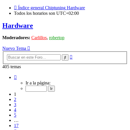
Índice general
Chiptuning
Hardware
Todos los horarios son
UTC+02:00
Hardware
Moderadores:
Carlillos
,
robertop
Nuevo Tema
Búsqueda
Buscar
avanzada
405 temas
Página
1
Ir a la página:
de
17
1
2
3
4
5
…
17