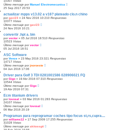
10307
Vistas
Último mensaje
por
Manuel Electromecanica
25 Sep 2017 20:53
actualizar mpps v13.02 a v16? plateado clo.n chino
por
gavi23
»
24 Nov 2016 10:21
0
Respuestas
10377
Vistas
Último mensaje
por
gavi23
24 Nov 2016 10:21
convertir .hpt a. bin
por
vector
»
05 Jul 2016 18:51
0
Respuestas
10523
Vistas
Último mensaje
por
vector
05 Jul 2016 18:51
ASC Software
por
Vence
»
23 May 2016 23:32
1
Respuestas
14717
Vistas
Último mensaje
por
jnoroeste
04 Jun 2016 17:06
Driver para Golf 3 TDI 0281001586 028906021 FQ
por
Gigo
»
19 Abr 2016 07:31
0
Respuestas
10544
Vistas
Último mensaje
por
Gigo
19 Abr 2016 07:31
Ecm titanium drivers
por
lovosal
»
03 Mar 2016 01:28
3
Respuestas
24107
Vistas
Último mensaje
por
lovosal
06 Mar 2016 20:19
Programas para reprogramar coches tipo focus st,rs,cupra....
por
williams12
»
17 Sep 2009 17:25
5
Respuestas
31028
Vistas
Último mensaje
por
akitossgti
29 Feb 2016 23:55