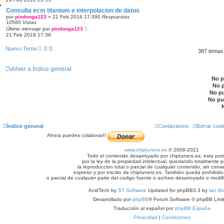
Consulta ecm titanium e interpolacion de datos
por
pindonga123
»
21 Feb 2016 17:39
0
Respuestas
10560
Vistas
Último mensaje
por
pindonga123
21 Feb 2016 17:39
Nuevo Tema
387 tema
Volver a Índice general
No 
No 
No p
No pu
Índice general
Contáctenos
Borrar coo
Ahora puedes colaborar!!
www.chiptuners.es
© 2008-2021
Todo el contenido desarroyado por chiptuners.es, esta pro
por la ley de la propiedad intelectual, quedando totalmente p
la reproduccion total o parcial de cualquier contenido, sin cons
expreso y por escrito de chiptuners.es. También queda prohibido 
o parcial de cualquier parte del codigo fuente o archivo desarroyado o modif
AcidTech by
ST Software
Updated for phpBB3.3 by
Ian Br
Desarrollado por
phpBB
® Forum Software © phpBB Limi
Traducción al español por
phpBB España
Privacidad
|
Condiciones