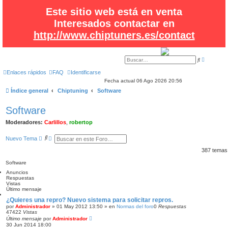
Este sitio web está en venta
Interesados contactar en
http://www.chiptuners.es/contact
B
B
ú
u
s
s
Enlaces rápidos
FAQ
Identificarse
q
c
Fecha actual 06 Ago 2026 20:56
u
a
e
r
Índice general
Chiptuning
Software
d
a
a
Software
v
a
n
Moderadores:
Carlillos
,
robertop
z
a
B
B
d
Nuevo Tema
a
u
ú
s
s
387 tema
c
q
a
u
Software
r
e
Anuncios
d
Respuestas
a
Vistas
a
Último mensaje
v
a
¿Quieres una repro? Nuevo sistema para solicitar repros.
n
por
Administrador
»
01 May 2012 13:50
» en
Normas del foro
0
Respuestas
z
47422
Vistas
a
Último mensaje
por
Administrador
d
30 Jun 2014 18:00