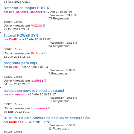
23 Ago 2015 04:32
Detector de mapas EDC16
por
luis_sanchez_sanchez
»
17 Abr 2010 01:19
Valoreción: 23.68%
55
Respuestas
69864
Vistas
Último mensaje
por
PINZOS
23 Dic 2014 23:54
Tutorial POWERDYN
por
Carlillos
»
25 Abr 2010 13:02
Valoreción: 13.16%
64
Respuestas
68695
Vistas
Último mensaje
por
Carlillos
12 Jun 2013 15:22
programa para logs
por
b10m7
»
09 Abr 2011 01:24
Valoreción: 3.95%
5
Respuestas
32303
Vistas
Último mensaje
por
javi5038
04 Jun 2013 20:05
traduccion powerdyn obd a español
por
chinotunero
»
16 Abr 2010 19:17
Valoreción: 10.53%
21
Respuestas
51325
Vistas
Último mensaje
por
turbonenas
29 Ene 2013 10:17
REM EVU ACM Software de calculo de aceleración
por
Carlillos
»
20 Jun 2010 17:43
Valoreción: 6.58%
11
Respuestas
49105
Vistas