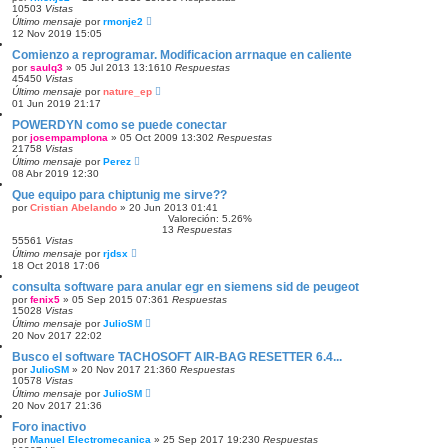
10503
Vistas
Último mensaje
por
rmonje2
12 Nov 2019 15:05
Comienzo a reprogramar. Modificacion arrnaque en caliente
por
saulq3
»
05 Jul 2013 13:16
10
Respuestas
45450
Vistas
Último mensaje
por
nature_ep
01 Jun 2019 21:17
POWERDYN como se puede conectar
por
josempamplona
»
05 Oct 2009 13:30
2
Respuestas
21758
Vistas
Último mensaje
por
Perez
08 Abr 2019 12:30
Que equipo para chiptunig me sirve??
por
Cristian Abelando
»
20 Jun 2013 01:41
Valoreción: 5.26%
13
Respuestas
55561
Vistas
Último mensaje
por
rjdsx
18 Oct 2018 17:06
consulta software para anular egr en siemens sid de peugeot
por
fenix5
»
05 Sep 2015 07:36
1
Respuestas
15028
Vistas
Último mensaje
por
JulioSM
20 Nov 2017 22:02
Busco el software TACHOSOFT AIR-BAG RESETTER 6.4...
por
JulioSM
»
20 Nov 2017 21:36
0
Respuestas
10578
Vistas
Último mensaje
por
JulioSM
20 Nov 2017 21:36
Foro inactivo
por
Manuel Electromecanica
»
25 Sep 2017 19:23
0
Respuestas