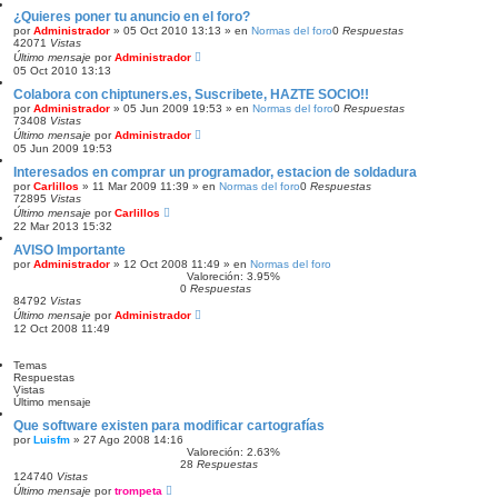
a
¿Quieres poner tu anuncio en el foro?
por
Administrador
»
05 Oct 2010 13:13
» en
Normas del foro
0
Respuestas
42071
Vistas
Último mensaje
por
Administrador
05 Oct 2010 13:13
Colabora con chiptuners.es, Suscribete, HAZTE SOCIO!!
por
Administrador
»
05 Jun 2009 19:53
» en
Normas del foro
0
Respuestas
73408
Vistas
Último mensaje
por
Administrador
05 Jun 2009 19:53
Interesados en comprar un programador, estacion de soldadura
por
Carlillos
»
11 Mar 2009 11:39
» en
Normas del foro
0
Respuestas
72895
Vistas
Último mensaje
por
Carlillos
22 Mar 2013 15:32
AVISO Importante
por
Administrador
»
12 Oct 2008 11:49
» en
Normas del foro
Valoreción: 3.95%
0
Respuestas
84792
Vistas
Último mensaje
por
Administrador
12 Oct 2008 11:49
Temas
Respuestas
Vistas
Último mensaje
Que software existen para modificar cartografías
por
Luisfm
»
27 Ago 2008 14:16
Valoreción: 2.63%
28
Respuestas
124740
Vistas
Último mensaje
por
trompeta