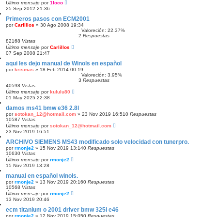
Último mensaje
por
1loco
25 Sep 2012 21:36
Primeros pasos con ECM2001
por
Carlillos
»
30 Ago 2008 19:34
Valoreción: 22.37%
2
Respuestas
82168
Vistas
Último mensaje
por
Carlillos
07 Sep 2008 21:47
aqui les dejo manual de Winols en español
por
krismas
»
18 Feb 2014 00:19
Valoreción: 3.95%
3
Respuestas
40598
Vistas
Último mensaje
por
kululu80
01 May 2025 22:38
damos ms41 bmw e36 2.8l
por
sotokan_12@hotmail.com
»
23 Nov 2019 16:51
0
Respuestas
10587
Vistas
Último mensaje
por
sotokan_12@hotmail.com
23 Nov 2019 16:51
ARCHIVO SIEMENS MS43 modificado solo velocidad con tunerpro.
por
rmonje2
»
15 Nov 2019 13:14
0
Respuestas
10630
Vistas
Último mensaje
por
rmonje2
15 Nov 2019 13:28
manual en español winols.
por
rmonje2
»
13 Nov 2019 20:16
0
Respuestas
10568
Vistas
Último mensaje
por
rmonje2
13 Nov 2019 20:46
ecm titanium o 2001 driver bmw 325i e46
por
rmonje2
»
12 Nov 2019 15:05
0
Respuestas