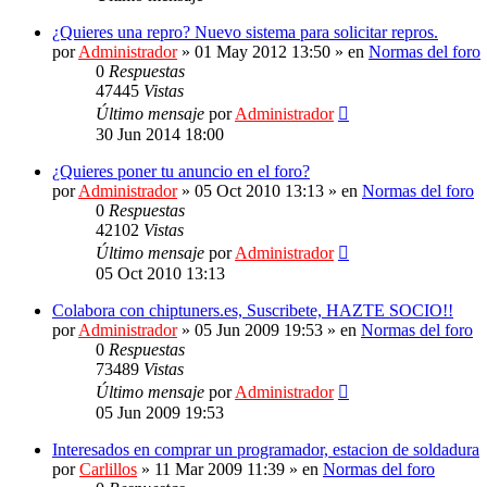
¿Quieres una repro? Nuevo sistema para solicitar repros.
por
Administrador
»
01 May 2012 13:50
» en
Normas del foro
0
Respuestas
47445
Vistas
Último mensaje
por
Administrador
30 Jun 2014 18:00
¿Quieres poner tu anuncio en el foro?
por
Administrador
»
05 Oct 2010 13:13
» en
Normas del foro
0
Respuestas
42102
Vistas
Último mensaje
por
Administrador
05 Oct 2010 13:13
Colabora con chiptuners.es, Suscribete, HAZTE SOCIO!!
por
Administrador
»
05 Jun 2009 19:53
» en
Normas del foro
0
Respuestas
73489
Vistas
Último mensaje
por
Administrador
05 Jun 2009 19:53
Interesados en comprar un programador, estacion de soldadura
por
Carlillos
»
11 Mar 2009 11:39
» en
Normas del foro