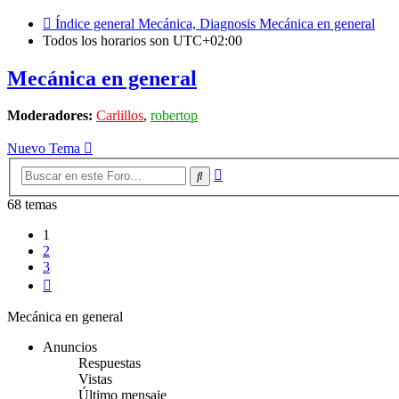
Índice general
Mecánica, Diagnosis
Mecánica en general
Todos los horarios son
UTC+02:00
Mecánica en general
Moderadores:
Carlillos
,
robertop
Nuevo Tema
Búsqueda
Buscar
avanzada
68 temas
1
2
3
Siguiente
Mecánica en general
Anuncios
Respuestas
Vistas
Último mensaje