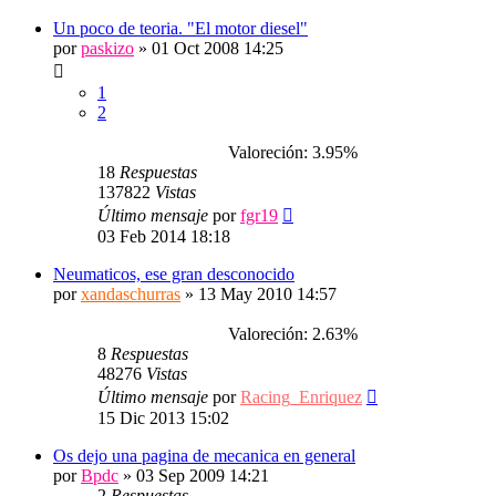
Un poco de teoria. "El motor diesel"
por
paskizo
»
01 Oct 2008 14:25
1
2
Valoreción: 3.95%
18
Respuestas
137822
Vistas
Último mensaje
por
fgr19
03 Feb 2014 18:18
Neumaticos, ese gran desconocido
por
xandaschurras
»
13 May 2010 14:57
Valoreción: 2.63%
8
Respuestas
48276
Vistas
Último mensaje
por
Racing_Enriquez
15 Dic 2013 15:02
Os dejo una pagina de mecanica en general
por
Bpdc
»
03 Sep 2009 14:21
2
Respuestas