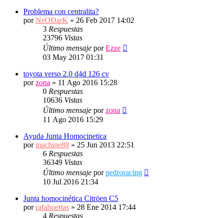
Problema con centralita?
por
NeODarK
»
26 Feb 2017 14:02
3
Respuestas
23796
Vistas
Último mensaje
por
Ezze
03 May 2017 01:31
toyota verso 2.0 d4d 126 cv
por
zona
»
11 Ago 2016 15:28
0
Respuestas
10636
Vistas
Último mensaje
por
zona
11 Ago 2016 15:29
Ayuda Junta Homocinetica
por
machine88
»
25 Jun 2013 22:51
6
Respuestas
36349
Vistas
Último mensaje
por
pedroracing
10 Jul 2016 21:34
Junta homocinética Citröen C5
por
rafahuertas
»
28 Ene 2014 17:44
4
Respuestas