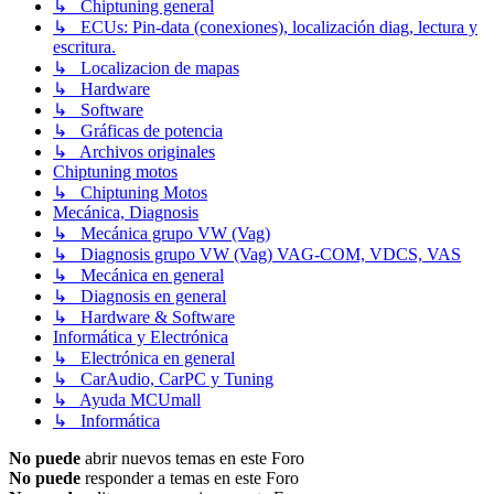
↳ Chiptuning general
↳ ECUs: Pin-data (conexiones), localización diag, lectura y
escritura.
↳ Localizacion de mapas
↳ Hardware
↳ Software
↳ Gráficas de potencia
↳ Archivos originales
Chiptuning motos
↳ Chiptuning Motos
Mecánica, Diagnosis
↳ Mecánica grupo VW (Vag)
↳ Diagnosis grupo VW (Vag) VAG-COM, VDCS, VAS
↳ Mecánica en general
↳ Diagnosis en general
↳ Hardware & Software
Informática y Electrónica
↳ Electrónica en general
↳ CarAudio, CarPC y Tuning
↳ Ayuda MCUmall
↳ Informática
No puede
abrir nuevos temas en este Foro
No puede
responder a temas en este Foro