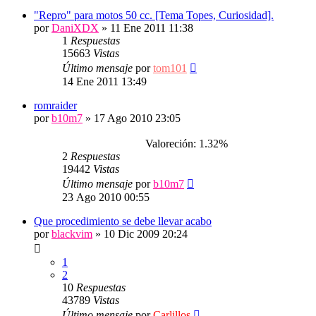
"Repro" para motos 50 cc. [Tema Topes, Curiosidad].
por
DaniXDX
»
11 Ene 2011 11:38
1
Respuestas
15663
Vistas
Último mensaje
por
tom101
14 Ene 2011 13:49
romraider
por
b10m7
»
17 Ago 2010 23:05
Valoreción: 1.32%
2
Respuestas
19442
Vistas
Último mensaje
por
b10m7
23 Ago 2010 00:55
Que procedimiento se debe llevar acabo
por
blackvim
»
10 Dic 2009 20:24
1
2
10
Respuestas
43789
Vistas
Último mensaje
por
Carlillos