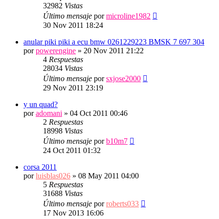
32982
Vistas
Último mensaje
por
microline1982
30 Nov 2011 18:24
anular piki piki a ecu bmw 0261229223 BMSK 7 697 304
por
powerengine
»
20 Nov 2011 21:22
4
Respuestas
28034
Vistas
Último mensaje
por
sxjose2000
29 Nov 2011 23:19
y un quad?
por
adomani
»
04 Oct 2011 00:46
2
Respuestas
18998
Vistas
Último mensaje
por
b10m7
24 Oct 2011 01:32
corsa 2011
por
luisblas026
»
08 May 2011 04:00
5
Respuestas
31688
Vistas
Último mensaje
por
roberts033
17 Nov 2013 16:06