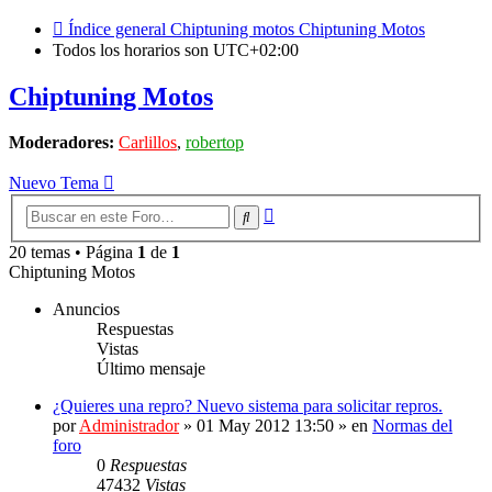
Índice general
Chiptuning motos
Chiptuning Motos
Todos los horarios son
UTC+02:00
Chiptuning Motos
Moderadores:
Carlillos
,
robertop
Nuevo Tema
Búsqueda
Buscar
avanzada
20 temas • Página
1
de
1
Chiptuning Motos
Anuncios
Respuestas
Vistas
Último mensaje
¿Quieres una repro? Nuevo sistema para solicitar repros.
por
Administrador
»
01 May 2012 13:50
» en
Normas del
foro
0
Respuestas
47432
Vistas