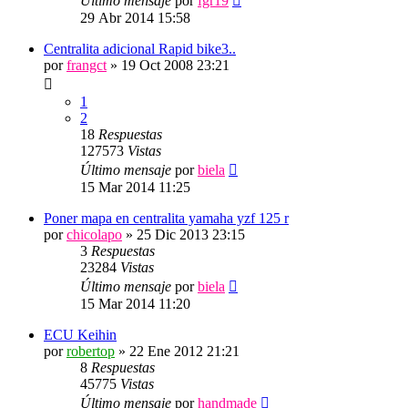
Último mensaje
por
fgr19
29 Abr 2014 15:58
Centralita adicional Rapid bike3..
por
frangct
»
19 Oct 2008 23:21
1
2
18
Respuestas
127573
Vistas
Último mensaje
por
biela
15 Mar 2014 11:25
Poner mapa en centralita yamaha yzf 125 r
por
chicolapo
»
25 Dic 2013 23:15
3
Respuestas
23284
Vistas
Último mensaje
por
biela
15 Mar 2014 11:20
ECU Keihin
por
robertop
»
22 Ene 2012 21:21
8
Respuestas
45775
Vistas
Último mensaje
por
handmade