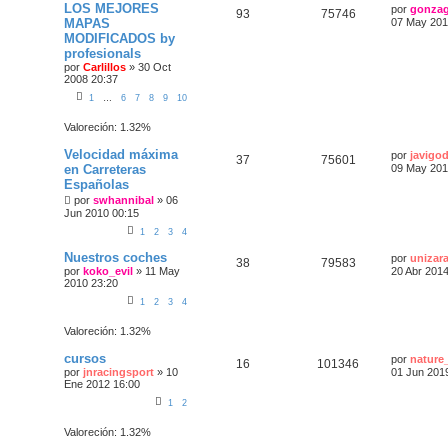
LOS MEJORES
por
gonza
93
75746
MAPAS
07 May 201
MODIFICADOS by
profesionals
por
Carlillos
»
30 Oct
2008 20:37
1
…
6
7
8
9
10
Valoreción: 1.32%
Velocidad máxima
por
javigo
37
75601
en Carreteras
09 May 201
Españolas
por
swhannibal
»
06
Jun 2010 00:15
1
2
3
4
Nuestros coches
por
unizar
38
79583
por
koko_evil
»
11 May
20 Abr 2014
2010 23:20
1
2
3
4
Valoreción: 1.32%
cursos
por
nature
16
101346
por
jnracingsport
»
10
01 Jun 201
Ene 2012 16:00
1
2
Valoreción: 1.32%