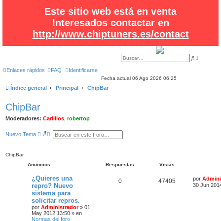
Este sitio web está en venta
Interesados contactar en
http://www.chiptuners.es/contact
B
B
ú
u
s
s
Enlaces rápidos
FAQ
Identificarse
q
c
Fecha actual 06 Ago 2026 06:25
u
a
e
r
Índice general
Principal
ChipBar
d
a
a
ChipBar
v
a
n
Moderadores:
Carlillos
,
robertop
z
a
B
B
d
Nuevo Tema
a
u
ú
s
s
c
q
ChipBar
a
u
r
e
Anuncios
Respuestas
Vistas
d
a
¿Quieres una
por
Admini
a
0
47405
repro? Nuevo
30 Jun 201
v
a
sistema para
n
solicitar repros.
z
por
Administrador
»
01
a
May 2012 13:50
» en
d
Normas del foro