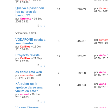
2012 05:46
Que va a pasar con
por
jdcano
14
76203
los talleres de
09 Oct 201
barrio..??
por
Grumete
»
03 Sep
2009 23:31
1
2
Valoreción: 1.32%
VODAFONE estafa a
por
cantarr
8
45287
sus clientes
31 May 201
por
Carlillos
»
16 Dic
2010 16:50
Proyecto revista
por
Weflo
12
52862
por
Carlillos
»
27 May
08 Abr 2013
2012 12:30
1
2
es fiable esta web
por
Weflo
2
19658
por
manueldord
»
01
08 Abr 2013
Oct 2012 21:18
¿A quien no le
por
Weflo
11
48953
apetece darse una
06 Abr 2013
vuelta en esto?
por
rubord
»
29 Jun
2010 20:03
1
2
Videos Chorras