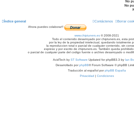
No p
No pu
Índice general
Contáctenos
Borrar coo
Ahora puedes colaborar!!
www.chiptuners.es
© 2008-2021
Todo el contenido desarroyado por chiptuners.es, esta pro
por la ley de la propiedad intelectual, quedando totalmente p
la reproduccion total o parcial de cualquier contenido, sin cons
expreso y por escrito de chiptuners.es. También queda prohibido 
o parcial de cualquier parte del codigo fuente o archivo desarroyado o modif
AcidTech by
ST Software
Updated for phpBB3.3 by
Ian Br
Desarrollado por
phpBB
® Forum Software © phpBB Limi
Traducción al español por
phpBB España
Privacidad
|
Condiciones