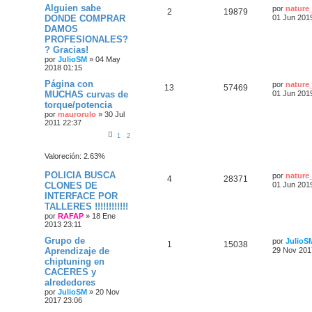
Alguien sabe
por
nature
2
19879
DONDE COMPRAR
01 Jun 201
DAMOS
PROFESIONALES?
? Gracias!
por
JulioSM
»
04 May
2018 01:15
Página con
por
nature
13
57469
MUCHAS curvas de
01 Jun 201
torque/potencia
por
maurorulo
»
30 Jul
2011 22:37
1
2
Valoreción: 2.63%
POLICIA BUSCA
por
nature
4
28371
CLONES DE
01 Jun 201
INTERFACE POR
TALLERES !!!!!!!!!!!!
por
RAFAP
»
18 Ene
2013 23:11
Grupo de
por
JulioS
1
15038
Aprendizaje de
29 Nov 201
chiptuning en
CACERES y
alrededores
por
JulioSM
»
20 Nov
2017 23:06