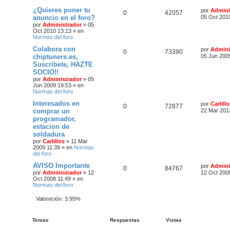
a
¿Quieres poner tu
por
Admini
0
42057
anuncio en el foro?
05 Oct 201
por
Administrador
»
05
Oct 2010 13:13
» en
Normas del foro
Colabora con
por
Admini
0
73390
chiptuners.es,
05 Jun 200
Suscribete, HAZTE
SOCIO!!
por
Administrador
»
05
Jun 2009 19:53
» en
Normas del foro
Interesados en
por
Carlill
0
72877
comprar un
22 Mar 201
programador,
estacion de
soldadura
por
Carlillos
»
11 Mar
2009 11:39
» en
Normas
del foro
AVISO Importante
por
Admini
0
84767
por
Administrador
»
12
12 Oct 200
Oct 2008 11:49
» en
Normas del foro
Valoreción: 3.95%
Temas
Respuestas
Vistas