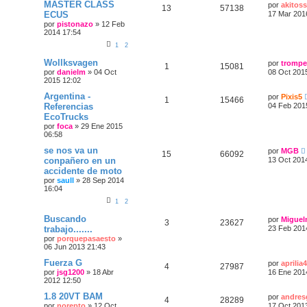
MASTER CLASS
por
akitoss
13
57138
ECUS
17 Mar 201
por
pistonazo
»
12 Feb
2014 17:54
1
2
Wollksvagen
por
trompe
1
15081
por
danielm
»
04 Oct
08 Oct 201
2015 12:02
Argentina -
por
Pixis5
1
15466
Referencias
04 Feb 201
EcoTrucks
por
foca
»
29 Ene 2015
06:58
se nos va un
por
MGB
15
66092
conpañero en un
13 Oct 201
accidente de moto
por
saull
»
28 Sep 2014
16:04
1
2
Buscando
por
Migue
3
23627
trabajo.......
23 Feb 201
por
porquepasaesto
»
06 Jun 2013 21:43
Fuerza G
por
aprilia
4
27987
por
jsg1200
»
18 Abr
16 Ene 201
2012 12:50
1.8 20VT BAM
por
andres
4
28289
por
norepto
»
12 Oct
17 Oct 201