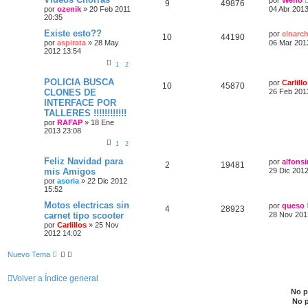
por
Weflo
9
49876
por
ozenik
»
20 Feb 2011
04 Abr 2013
20:35
Existe esto??
por
elnarc
10
44190
por
aspirata
»
28 May
06 Mar 201
2012 13:54
1
2
POLICIA BUSCA
por
Carlill
10
45870
CLONES DE
26 Feb 201
INTERFACE POR
TALLERES !!!!!!!!!!!!
por
RAFAP
»
18 Ene
2013 23:08
1
2
Feliz Navidad para
por
alfonsi
2
19481
mis Amigos
29 Dic 2012
por
asoria
»
22 Dic 2012
15:52
Motos electricas sin
por
queso
4
28923
carnet tipo scooter
28 Nov 201
por
Carlillos
»
25 Nov
2012 14:02
Nuevo Tema
Volver a Índice general
No 
No 