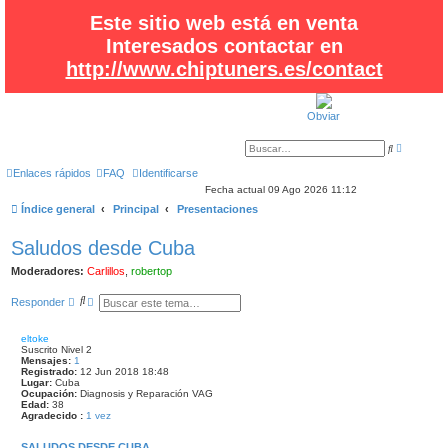
Este sitio web está en venta
Interesados contactar en
http://www.chiptuners.es/contact
Obviar
B
B
ú
u
s
s
Enlaces rápidos
FAQ
Identificarse
q
c
u
Fecha actual 09 Ago 2026 11:12
a
e
r
Índice general
Principal
Presentaciones
d
a
a
Saludos desde Cuba
v
a
n
Moderadores:
Carlillos
,
robertop
z
a
d
B
B
Responder
a
u
ú
s
s
c
q
eltoke
a
u
Suscrito Nivel 2
r
e
Mensajes:
1
d
Registrado:
12 Jun 2018 18:48
Lugar:
Cuba
a
Ocupación:
Diagnosis y Reparación VAG
a
Edad:
38
v
Agradecido :
1 vez
a
n
z
SALUDOS DESDE CUBA