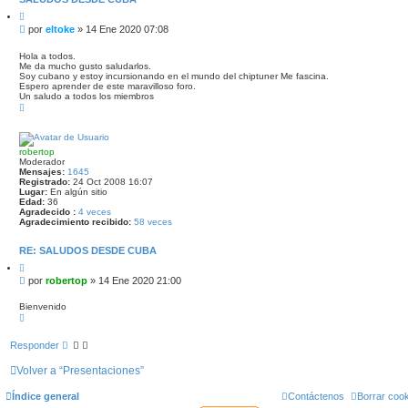
a
C
d
i
M
a
por
eltoke
»
14 Ene 2020 07:08
t
e
a
n
r
Hola a todos.
Me da mucho gusto saludarlos.
s
Soy cubano y estoy incursionando en el mundo del chiptuner Me fascina.
a
Espero aprender de este maravilloso foro.
j
Un saludo a todos los miembros
e
A
r
r
i
b
robertop
a
Moderador
Mensajes:
1645
Registrado:
24 Oct 2008 16:07
Lugar:
En algún sitio
Edad:
36
Agradecido :
4 veces
Agradecimiento recibido:
58 veces
RE: SALUDOS DESDE CUBA
C
i
M
por
robertop
»
14 Ene 2020 21:00
t
e
a
n
r
Bienvenido
A
s
r
a
r
j
Responder
i
e
b
a
Volver a “Presentaciones”
Índice general
Contáctenos
Borrar coo