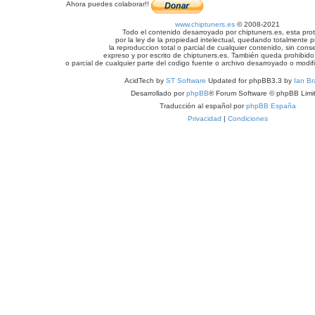
Ahora puedes colaborar!!
www.chiptuners.es
© 2008-2021
Todo el contenido desarroyado por chiptuners.es, esta pro
por la ley de la propiedad intelectual, quedando totalmente p
la reproduccion total o parcial de cualquier contenido, sin cons
expreso y por escrito de chiptuners.es. También queda prohibido 
o parcial de cualquier parte del codigo fuente o archivo desarroyado o modif
AcidTech by
ST Software
Updated for phpBB3.3 by
Ian Br
Desarrollado por
phpBB
® Forum Software © phpBB Limi
Traducción al español por
phpBB España
Privacidad
|
Condiciones